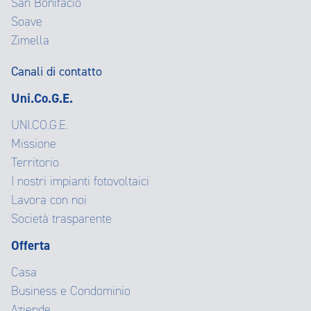
San Bonifacio
Soave
Zimella
Canali di contatto
Uni.Co.G.E.
UNI.CO.G.E.
Missione
Territorio
I nostri impianti fotovoltaici
Lavora con noi
Società trasparente
Offerta
Casa
Business e Condominio
Aziende