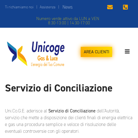
News
Ti richiamiamo noi
|
Assistenza
|
Numero verde attivo da LUN a VEN
8:30-13:00 | 14:30-17:00
AREA CLIENTI
Servizio di Conciliazione
Uni.Co.G.E. aderisce al
Servizio di Conciliazione
dell’Autorità,
servizio che mette a disposizione dei clienti finali di energia elettrica
e gas una procedura semplice e veloce di risoluzione delle
eventuali controversie con gli operatori.