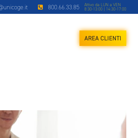
Attivo da LUN a VEN
i@unicoge.it
800.66.33.85
8:30-13:00 | 14:30-17:00
AREA CLIENTI