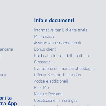
Info e documenti
Informative per il cliente finale
Modulistica
o
Assicurazione Clienti Finali
Bancaria
Bonus clienti
il
Guida alla lettura della bolletta
Glossario
Evoluzione dei mercati al dettaglio
fica
Offerta Servizio Tutela Gas
Accise e addizionali
Fuel Mix
Modulo Reclami
pri la
Costituzione in mora gas
tra App