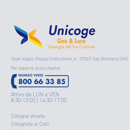
Sede legale: Piazza Costituzione, 4 - 37047 San Bonifacio (VR)
Per saperne di più chiama:
Attivo da LUN a VEN
8:30-13:00 | 14:30-17:00
Cologna Veneta
Colognola ai Colli