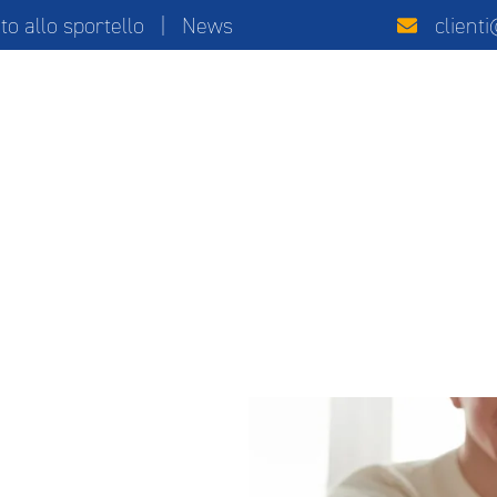
 allo sportello
|
News
client