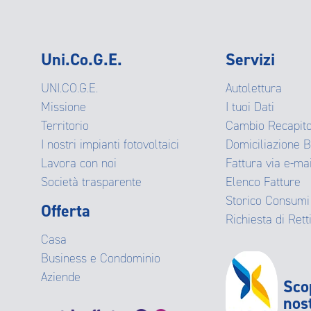
Uni.Co.G.E.
Servizi
UNI.CO.G.E.
Autolettura
Missione
I tuoi Dati
Territorio
Cambio Recapit
I nostri impianti fotovoltaici
Domiciliazione 
Lavora con noi
Fattura via e-ma
Società trasparente
Elenco Fatture
Storico Consumi
Offerta
Richiesta di Retti
Casa
Business e Condominio
Aziende
Sco
nos