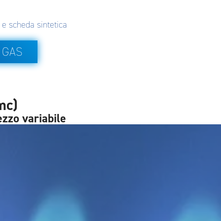
 e scheda sintetica
 GAS
mc)
ezzo variabile