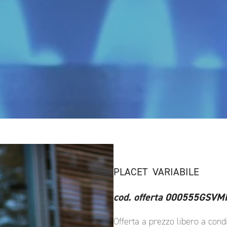
PLACET VARIABILE
cod. offerta 000555GS
Offerta a prezzo libero a cond