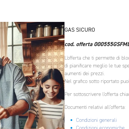
GAS SICURO
cod. offerta 000555GS
L'offerta che ti permette di bl
di pianificare meglio le tue s
aumenti dei prezzi.
Nel grafico sotto riportato puoi
Per sottoscrivere l'offerta ch
Documenti relativi all’offerta:
Condizioni generali
Condizioni economiche