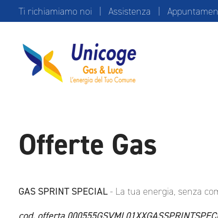
Ti richiamiamo noi
|
Assistenza
|
Appuntamento
Offerte Gas
GAS SPRINT
SPECIAL
- La tua energia, senza co
cod. offerta 000555GSVML01XXGASSPRINTSPEC