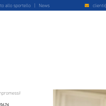
 allo sportello
|
News
client
mpromessi!
0626