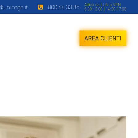
Attivo da LUN a VEN
i@unicoge.it
800.66.33.85
8:30-13:00 | 14:30-17:00
AREA CLIENTI