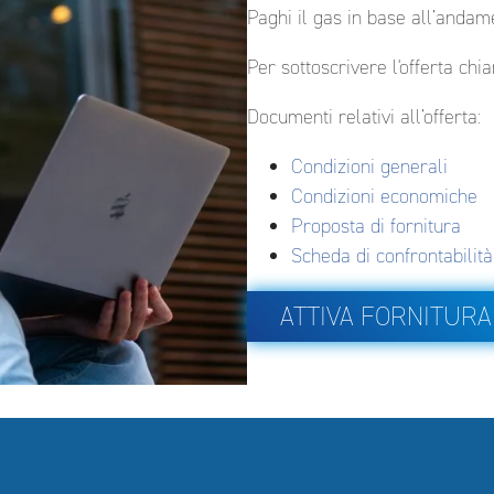
Paghi il gas in base all’andam
Per sottoscrivere l'offerta ch
Documenti relativi all’offerta:
Condizioni generali
Condizioni economiche
Proposta di fornitura
Scheda di confrontabilità
ATTIVA FORNITURA