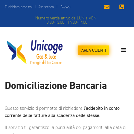
News
Ti richiamiamo noi
|
Assistenza
|
Numero verde attivo da LUN a VEN
8:30-13:00 | 14:30-17:00
AREA CLIENTI
Domiciliazione Bancaria
Questo servizio ti permette di richiedere
l'addebito in conto
corrente delle fatture alla scadenza delle stesse.
Il servizio ti garantisce la puntualità dei pagamenti alla data di