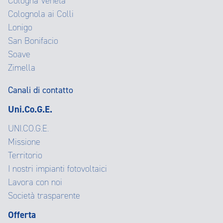
Cologna Veneta
Colognola ai Colli
Lonigo
San Bonifacio
Soave
Zimella
Canali di contatto
Uni.Co.G.E.
UNI.CO.G.E.
Missione
Territorio
I nostri impianti fotovoltaici
Lavora con noi
Società trasparente
Offerta