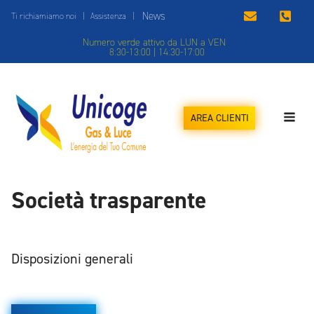
News
Ti richiamiamo noi
|
Assistenza
|
Numero verde attivo da LUN a VEN
8:30-13:00 | 14:30-17:00
AREA CLIENTI
Società trasparente
Disposizioni generali