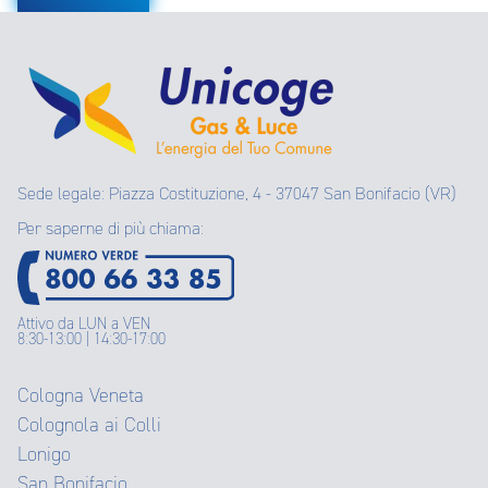
Sede legale: Piazza Costituzione, 4 - 37047 San Bonifacio (VR)
Per saperne di più chiama:
Attivo da LUN a VEN
8:30-13:00 | 14:30-17:00
Cologna Veneta
Colognola ai Colli
Lonigo
San Bonifacio