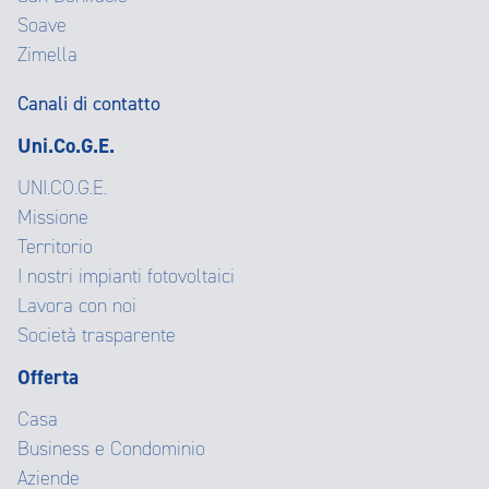
Soave
Zimella
Canali di contatto
Uni.Co.G.E.
UNI.CO.G.E.
Missione
Territorio
I nostri impianti fotovoltaici
Lavora con noi
Società trasparente
Offerta
Casa
Business e Condominio
Aziende