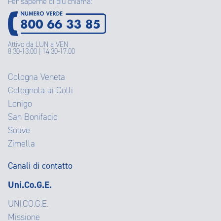
Per saperne di più chiama:
Attivo da LUN a VEN
8:30-13:00 | 14:30-17:00
Cologna Veneta
Colognola ai Colli
Lonigo
San Bonifacio
Soave
Zimella
Canali di contatto
Uni.Co.G.E.
UNI.CO.G.E.
Missione