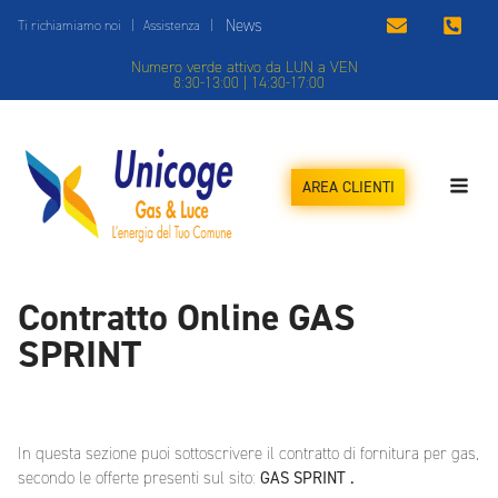
News
Ti richiamiamo noi
|
Assistenza
|
Numero verde attivo da LUN a VEN
8:30-13:00 | 14:30-17:00
AREA CLIENTI
Contratto Online GAS
SPRINT
In questa sezione puoi sottoscrivere il contratto di fornitura per gas,
secondo le offerte presenti sul sito:
GAS SPRINT .