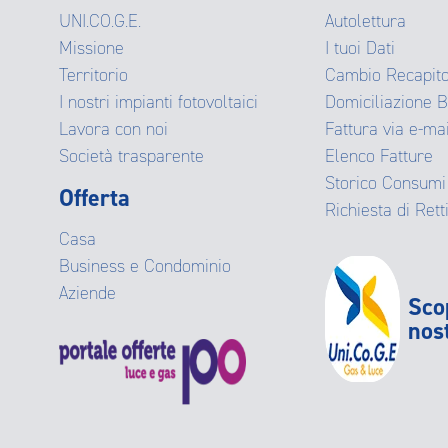
UNI.CO.G.E.
Autolettura
Missione
I tuoi Dati
Territorio
Cambio Recapit
I nostri impianti fotovoltaici
Domiciliazione 
Lavora con noi
Fattura via e-ma
Società trasparente
Elenco Fatture
Storico Consumi
Offerta
Richiesta di Retti
Casa
Business e Condominio
Aziende
Sco
nos