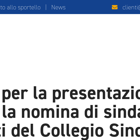
 allo sportello
|
News
client
per la presentazi
la nomina di sindac
i del Collegio Sin