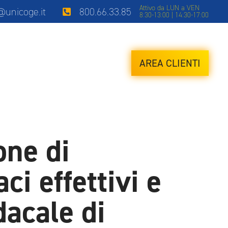
Attivo da LUN a VEN
i@unicoge.it
800.66.33.85
8:30-13:00 | 14:30-17:00
AREA CLIENTI
one di
i effettivi e
dacale di