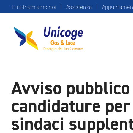
Ti richiamiamo noi
|
Assistenza
|
Appuntamento
Avviso pubblico 
candidature per 
sindaci supplent