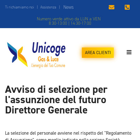
News
Ti richiamiamo noi
|
Assistenza
|
Numero verde attivo da LUN a VEN
8:30-13:00 | 14:30-17:00
AREA CLIENTI
Avviso di selezione per
l'assunzione del futuro
Direttore Generale
La selezione del personale avviene nel rispetto del "Regolamento