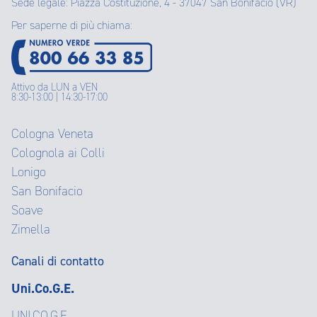
Sede legale: Piazza Costituzione, 4 - 37047 San Bonifacio (VR)
Per saperne di più chiama:
Attivo da LUN a VEN
8:30-13:00 | 14:30-17:00
Cologna Veneta
Colognola ai Colli
Lonigo
San Bonifacio
Soave
Zimella
Canali di contatto
Uni.Co.G.E.
UNI.CO.G.E.