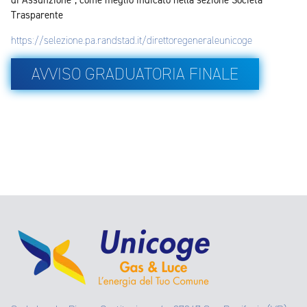
di Assunzione", come meglio indicato nella sezione Società
Trasparente
https://selezione.pa.randstad.it/direttoregeneraleunicoge
AVVISO GRADUATORIA FINALE