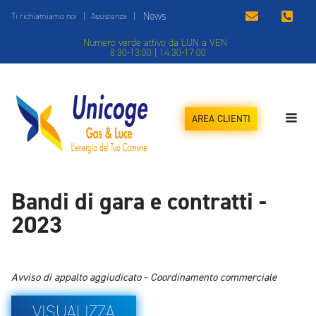
News
Ti richiamiamo noi
|
Assistenza
|
Numero verde attivo da LUN a VEN
8:30-13:00 | 14:30-17:00
AREA CLIENTI
Bandi di gara e contratti -
2023
Avviso di appalto aggiudicato - Coordinamento commerciale
VISUALIZZA