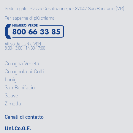
Sede legale: Piazza Costituzione, 4 - 37047 San Bonifacio (VR)
Per saperne di più chiama:
Attivo da LUN a VEN
8:30-13:00 | 14:30-17:00
Cologna Veneta
Colognola ai Colli
Lonigo
San Bonifacio
Soave
Zimella
Canali di contatto
Uni.Co.G.E.