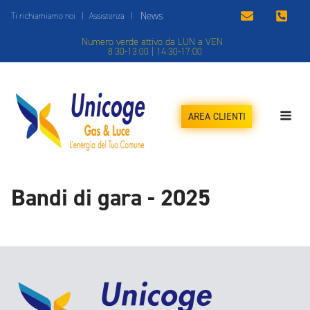
News
Ti richiamiamo noi
|
Assistenza
|
Numero verde attivo da LUN a VEN
8:30-13:00 | 14:30-17:00
AREA CLIENTI
Bandi di gara - 2025