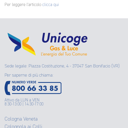
Per leggere l'articolo
clicca qui
Sede legale: Piazza Costituzione, 4 - 37047 San Bonifacio (VR)
Per saperne di più chiama:
Attivo da LUN a VEN
8:30-13:00 | 14:30-17:00
Cologna Veneta
Colognola ai Colli