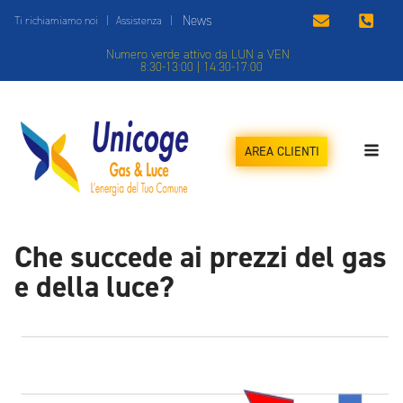
News
Ti richiamiamo noi
|
Assistenza
|
Numero verde attivo da LUN a VEN
8:30-13:00 | 14:30-17:00
AREA CLIENTI
Che succede ai prezzi del gas
e della luce?